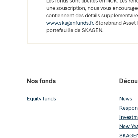
Les fonds sont libellés en NOK. Les re
une souscription, nous vous encourageon
contiennent des détails supplémentaires 
www.skagenfunds.fr.
Storebrand Asset M
portefeuille de SKAGEN.
Nos fonds
Découv
Equity funds
News
Respons
Investm
New Yea
SKAGEN