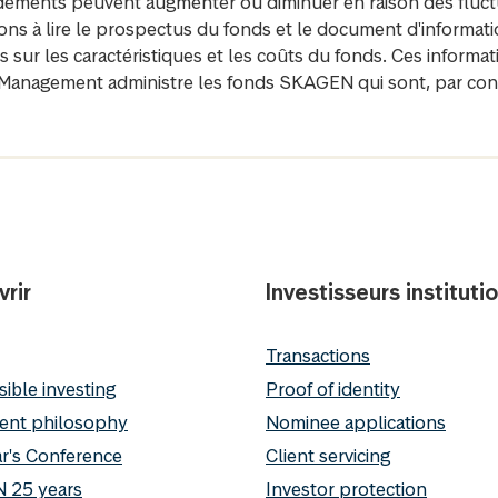
ndements peuvent augmenter ou diminuer en raison des fluctu
s à lire le prospectus du fonds et le document d'information
sur les caractéristiques et les coûts du fonds. Ces informati
anagement administre les fonds SKAGEN qui sont, par conve
rir
Investisseurs instituti
Transactions
ible investing
Proof of identity
ent philosophy
Nominee applications
r's Conference
Client servicing
 25 years
Investor protection