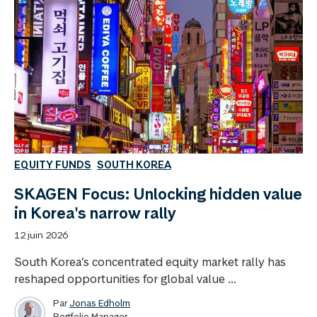
EQUITY FUNDS
SOUTH KOREA
SKAGEN Focus: Unlocking hidden value
in Korea's narrow rally
12 juin 2026
South Korea’s concentrated equity market rally has
reshaped opportunities for global value ...
Par
Jonas Edholm
Portfolio Manager